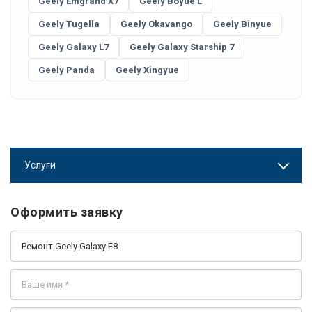
Geely Emgrand X7
Geely Boyue L
Geely Tugella
Geely Okavango
Geely Binyue
Geely Galaxy L7
Geely Galaxy Starship 7
Geely Panda
Geely Xingyue
Услуги
Оформить заявку