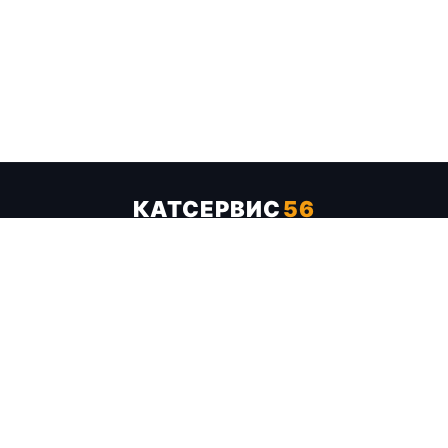
КАТСЕРВИС
56
Услуги
Цены
Бренды
Каталог ТТХ
Отзывы
О компании
Контакты
Карта сайта
+7 (961) 929-19-68
Заказать обратный звонок
ОПЛАТА В СЕРВИСЕ
МИР
VISA
MC
СБП