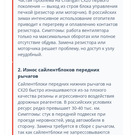
Частая проблема на Changan CX20 первого
поколения — выход из строя блока управления
печкой (резистор или моторчик). В российских
зимах интенсивное использование отопителя
приводит к перегреву и оплавлению контактов
резистора. Симптомы: работа вентилятора
только на максимальных оборотах или полное
отсутствие обдува. Замена резистора или
моторчика решает проблему, но доступ к узлу
неудобный.
2. Износ сайлентблоков передних
рычагов
Сайлентблоки передних нижних рычагов на
CX20 быстро изнашиваются из-за плохого
качества резины и агрессивного воздействия
дорожных реагентов. В российских условиях
ресурс редко превышает 30-40 тыс. км.
Симптомы: стук в передней подвеске при
проезде неровностей, увод автомобиля в
сторону. Замена требуется в сборе с рычагом,
так как сайлентблоки не запрессовываются