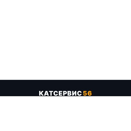
КАТСЕРВИС
56
Услуги
Цены
Бренды
Каталог ТТХ
Отзывы
О компании
Контакты
Карта сайта
+7 (961) 929-19-68
Заказать обратный звонок