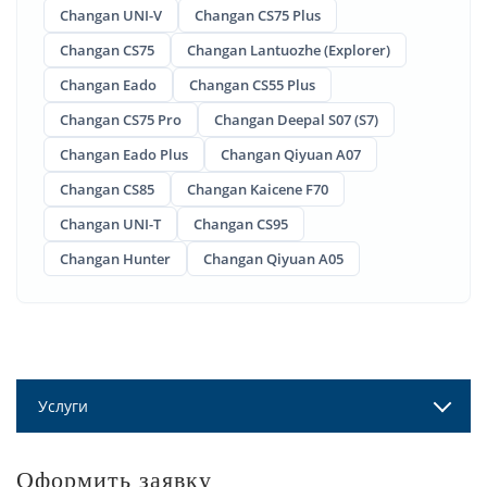
Changan UNI-V
Changan CS75 Plus
Changan CS75
Changan Lantuozhe (Explorer)
Changan Eado
Changan CS55 Plus
Changan CS75 Pro
Changan Deepal S07 (S7)
Changan Eado Plus
Changan Qiyuan A07
Changan CS85
Changan Kaicene F70
Changan UNI-T
Changan CS95
Changan Hunter
Changan Qiyuan A05
Услуги
Оформить заявку