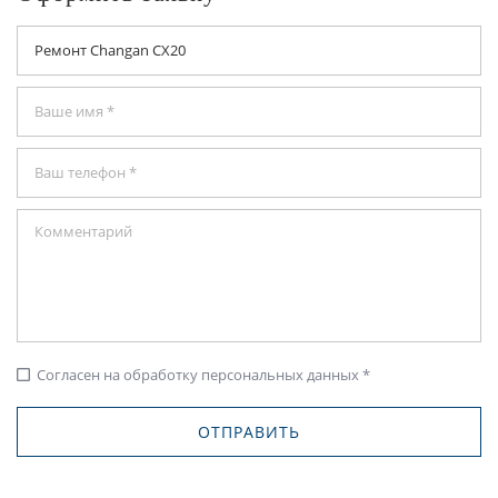
Согласен на обработку персональных данных *
check_box_outline_blank