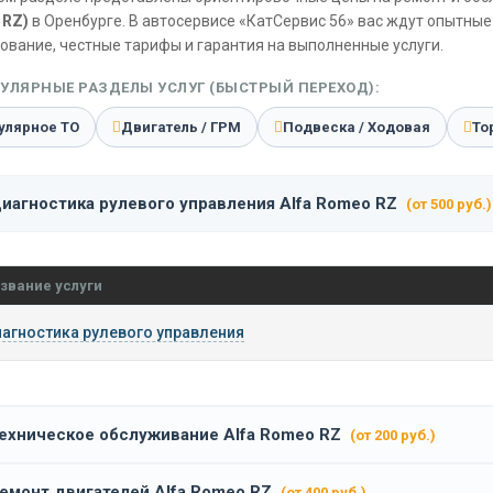
 RZ)
в Оренбурге. В автосервисе «КатСервис 56» вас ждут опытные
ование, честные тарифы и гарантия на выполненные услуги.
УЛЯРНЫЕ РАЗДЕЛЫ УСЛУГ (БЫСТРЫЙ ПЕРЕХОД):
улярное ТО
Двигатель / ГРМ
Подвеска / Ходовая
То
иагностика рулевого управления Alfa Romeo RZ
(от 500 руб.)
звание услуги
агностика рулевого управления
ехническое обслуживание Alfa Romeo RZ
(от 200 руб.)
емонт двигателей Alfa Romeo RZ
(от 400 руб.)