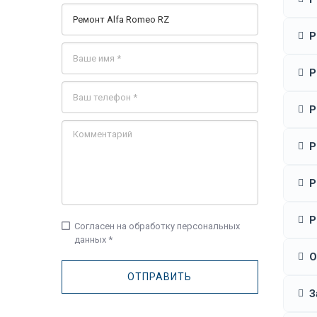
Р
Р
Р
Р
Р
Р
check_box_outline_blank
Согласен на обработку персональных
данных *
О
З