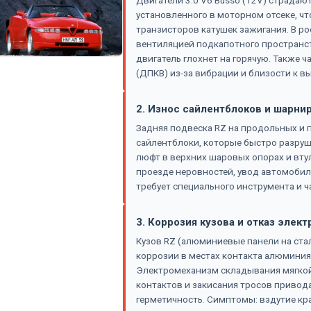
Двигатели 3.0 V6 Busso (12V) страдают
установленного в моторном отсеке, чт
транзисторов катушек зажигания. В ро
вентиляцией подкапотного пространств
двигатель глохнет на горячую. Также 
(ДПКВ) из-за вибрации и близости к в
2. Износ сайлентблоков и шарн
Задняя подвеска RZ на продольных и 
сайлентблоки, которые быстро разруша
люфт в верхних шаровых опорах и втул
проезде неровностей, увод автомобил
требует специального инструмента и 
3. Коррозия кузова и отказ эле
Кузов RZ (алюминиевые панели на стал
коррозии в местах контакта алюминия с
Электромеханизм складывания мягкой
контактов и закисания тросов привод
герметичность. Симптомы: вздутие кра