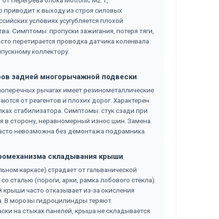
 от перегрева блока Motronic M2.1,
о приводит к выходу из строя силовых
ссийских условиях усугубляется плохой
а. Симптомы: пропуски зажигания, потеря тяги,
часто перетирается проводка датчика коленвала
ыпускному коллектору.
иров задней многорычажной подвески
поперечных рычагах имеет резинометаллические
ются от реагентов и плохих дорог. Характерен
ках стабилизатора. Симптомы: стук сзади при
я в сторону, неравномерный износ шин. Замена
часто невозможна без демонтажа подрамника.
ктромеханизма складывания крыши
ьном каркасе) страдает от гальванической
о сталью (пороги, арки, рамка лобового стекла).
 крыши часто отказывает из-за окисления
а. В морозы гидроцилиндры теряют
ски на стыках панелей, крыша не складывается