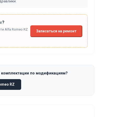
идравлики.
ы?
ти Alfa Romeo RZ
Записаться на ремонт
и комплектации по модификациям?
omeo RZ