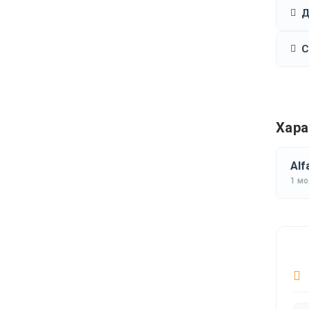
Д
С
Хара
Alf
1 м