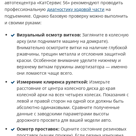
автотехцентра «КатСервис 56» рекомендуют проводить
профессиональную
диагностику ходовой части
на
подъемнике. Однако базовую проверку можно выполнить
и своими руками:
Визуальный осмотр витков:
Загляните в колесную
арку (или поднимите машину на домкрате).
Внимательно осмотрите витки на наличие глубокой
ржавчины, трещин металла и отслоения защитной
краски. Особенное внимание уделите нижнему и
верхнему виткам пружины амортизатора — именно
они ломаются чаще всего.
Измерение клиренса рулеткой:
Измерьте
расстояние от центра колесного диска до края
колесной арки на всех четырех колесах. Показания с
левой и правой сторон на одной оси должны быть
абсолютно одинаковыми. Сравните полученные
данные с заводскими параметрами высоты
дорожного просвета для вашей модели авто.
Осмотр проставок:
Оцените состояние резиновых
проставок (чашек пружин). Если резина изношена