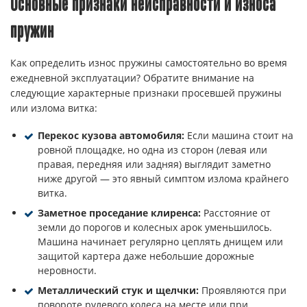
Основные признаки неисправности и износа
пружин
Как определить износ пружины самостоятельно во время
ежедневной эксплуатации? Обратите внимание на
следующие характерные признаки просевшей пружины
или излома витка:
Перекос кузова автомобиля:
Если машина стоит на
ровной площадке, но одна из сторон (левая или
правая, передняя или задняя) выглядит заметно
ниже другой — это явный симптом излома крайнего
витка.
Заметное проседание клиренса:
Расстояние от
земли до порогов и колесных арок уменьшилось.
Машина начинает регулярно цеплять днищем или
защитой картера даже небольшие дорожные
неровности.
Металлический стук и щелчки:
Проявляются при
повороте рулевого колеса на месте или при