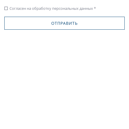
Согласен на обработку персональных данных *
check_box_outline_blank