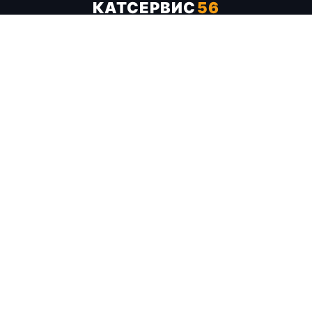
КАТСЕРВИС
56
Услуги
Цены
Бренды
Каталог ТТХ
Отзывы
О компании
Контакты
Карта сайта
+7 (961) 929-19-68
Заказать обратный звонок
ОПЛАТА В СЕРВИСЕ
МИР
VISA
MC
СБП
МЫ В СОЦСЕТЯХ
МЕССЕНДЖЕРЫ
Telegram
WhatsApp