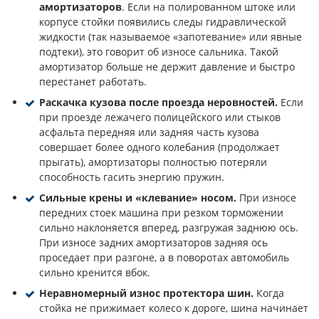
амортизаторов
. Если на полированном штоке или
корпусе стойки появились следы гидравлической
жидкости (так называемое «запотевание» или явные
подтеки), это говорит об износе сальника. Такой
амортизатор больше не держит давление и быстро
перестанет работать.
Раскачка кузова после проезда неровностей.
Если
при проезде лежачего полицейского или стыков
асфальта передняя или задняя часть кузова
совершает более одного колебания (продолжает
прыгать), амортизаторы полностью потеряли
способность гасить энергию пружин.
Сильные крены и «клевание» носом.
При износе
передних стоек машина при резком торможении
сильно наклоняется вперед, разгружая заднюю ось.
При износе задних амортизаторов задняя ось
проседает при разгоне, а в поворотах автомобиль
сильно кренится вбок.
Неравномерный износ протектора шин.
Когда
стойка не прижимает колесо к дороге, шина начинает