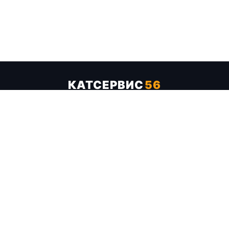
КАТСЕРВИС
56
Услуги
Цены
Бренды
Каталог ТТХ
Отзывы
О компании
Контакты
Карта сайта
+7 (961) 929-19-68
Заказать обратный звонок
ОПЛАТА В СЕРВИСЕ
МИР
VISA
MC
СБП
МЫ В СОЦСЕТЯХ