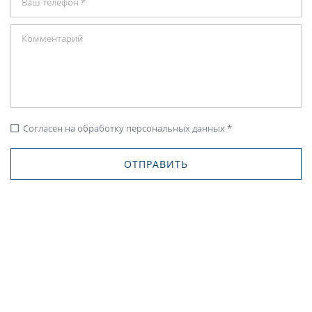
Согласен на обработку персональных данных *
check_box_outline_blank