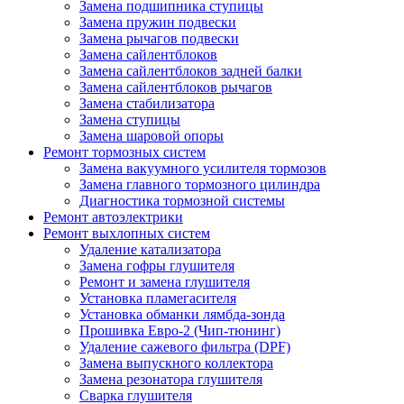
Замена подшипника ступицы
Замена пружин подвески
Замена рычагов подвески
Замена сайлентблоков
Замена сайлентблоков задней балки
Замена сайлентблоков рычагов
Замена стабилизатора
Замена ступицы
Замена шаровой опоры
Ремонт тормозных систем
Замена вакуумного усилителя тормозов
Замена главного тормозного цилиндра
Диагностика тормозной системы
Ремонт автоэлектрики
Ремонт выхлопных систем
Удаление катализатора
Замена гофры глушителя
Ремонт и замена глушителя
Установка пламегасителя
Установка обманки лямбда-зонда
Прошивка Евро-2 (Чип-тюнинг)
Удаление сажевого фильтра (DPF)
Замена выпускного коллектора
Замена резонатора глушителя
Сварка глушителя