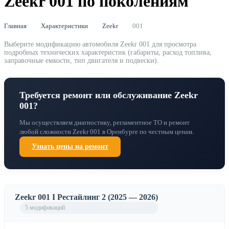
Zeekr 001 по поколениям
Главная
Характеристики
Zeekr
001
Выберите модификацию автомобиля Zeekr 001 для просмотра
подробных технических характеристик (габариты, расход топлива,
заправочные емкости, тип двигателя и подвески).
Требуется ремонт или обслуживание Zeekr
001?
Мы осуществляем диагностику, регламентное ТО и ремонт
любой сложности Zeekr 001 в Оренбурге по честным ценам.
Узнать цены на ремонт
Zeekr 001 I Рестайлинг 2 (2025 — 2026)
5 модификаций