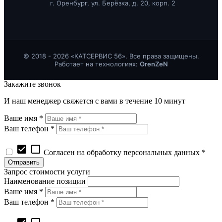
г. Оренбург, ул. Берёзка, д. 20, корп. 2
© 2018 - 2026 «КАТСЕРВИС 56». Все права защищены.
Работает на технологиях:
OrenZeN
Закажите звонок
И наш менеджер свяжется с вами в течение 10 минут
Ваше имя *
Ваш телефон *
check_box
check_box_outline_blank
Согласен на обработку персональных данных *
Запрос стоимости услуги
Наименование позиции
Ваше имя *
Ваш телефон *