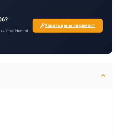
06?
Узнать цены на ремонт
ти Yipai Nammi