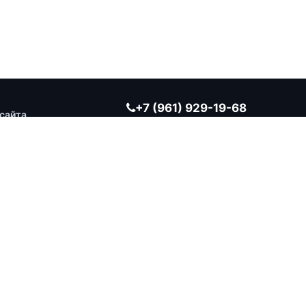
+7 (961) 929-19-68
сайта
Заказать обратный звонок
ВРЕМЯ РАБОТЫ
Ежедневно 10:00 — 19:00
г. Оренбург, ул. Берёзка, д. 20, корп. 2