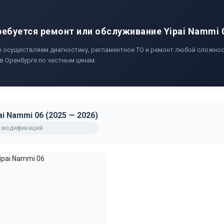
ребуется ремонт или обслуживание Yipai Nammi 
 осуществляем диагностику, регламентное ТО и ремонт любой сложнос
 в Оренбурге по честным ценам.
ai Nammi 06 (2025 — 2026)
 модификаций