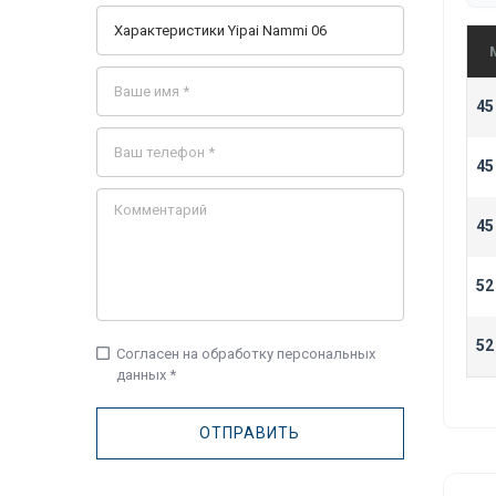
45
45
45
52
52
check_box_outline_blank
Согласен на обработку персональных
данных *