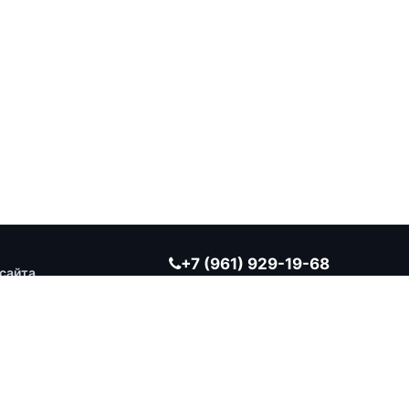
+7 (961) 929-19-68
сайта
Заказать обратный звонок
ВРЕМЯ РАБОТЫ
Ежедневно 10:00 — 19:00