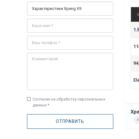
1.
11
94
El
check_box_outline_blank
Согласен на обработку персональных
данных *
Xpe
6