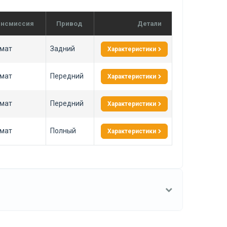
ансмиссия
Привод
Детали
мат
Задний
Характеристики
мат
Передний
Характеристики
мат
Передний
Характеристики
мат
Полный
Характеристики