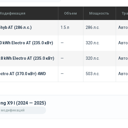
Модификация
Объем
Мощность
Тр
5hyb AT (286 л.с.)
1.5 л
286 л.с.
Авто
0 kWh Electro AT (235.0 кВт)
—
320 л.с.
Авто
.8 kWh Electro AT (235.0 кВт)
—
320 л.с.
Авто
ectro AT (370.0 кВт) 4WD
—
503 л.с.
Авто
ng X9 I (2024 — 2025)
 модификаций