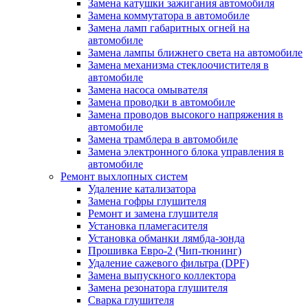
Замена катушки зажигания автомобиля
Замена коммутатора в автомобиле
Замена ламп габаритных огней на
автомобиле
Замена лампы ближнего света на автомобиле
Замена механизма стеклоочистителя в
автомобиле
Замена насоса омывателя
Замена проводки в автомобиле
Замена проводов высокого напряжения в
автомобиле
Замена трамблера в автомобиле
Замена электронного блока управления в
автомобиле
Ремонт выхлопных систем
Удаление катализатора
Замена гофры глушителя
Ремонт и замена глушителя
Установка пламегасителя
Установка обманки лямбда-зонда
Прошивка Евро-2 (Чип-тюнинг)
Удаление сажевого фильтра (DPF)
Замена выпускного коллектора
Замена резонатора глушителя
Сварка глушителя