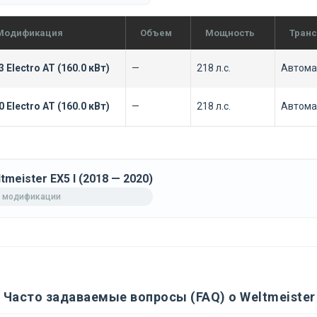
Модификация
Объем
Мощность
Тран
3 Electro AT (160.0 кВт)
—
218 л.с.
Автома
0 Electro AT (160.0 кВт)
—
218 л.с.
Автома
tmeister EX5 I (2018 — 2020)
 модификации
Часто задаваемые вопросы (FAQ) о Weltmeister