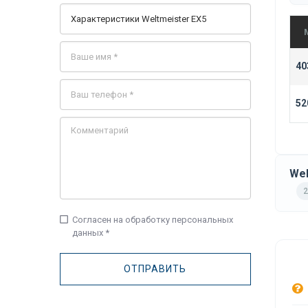
40
52
Wel
2
check_box_outline_blank
Согласен на обработку персональных
данных *