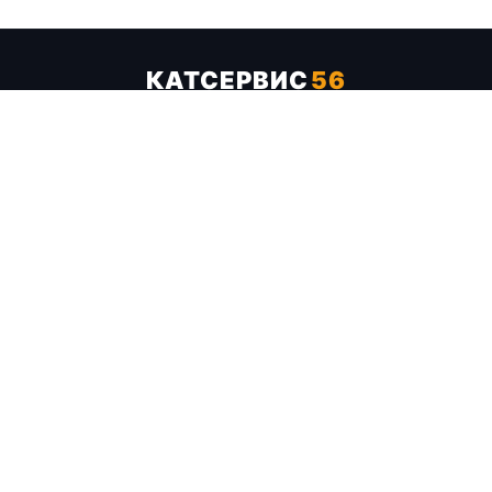
КАТСЕРВИС
56
Услуги
Цены
Бренды
Каталог ТТХ
Отзывы
О компании
Контакты
Карта сайта
+7 (961) 929-19-68
Заказать обратный звонок
ОПЛАТА В СЕРВИСЕ
МИР
VISA
MC
СБП
МЫ В СОЦСЕТЯХ
МЕССЕНДЖЕРЫ