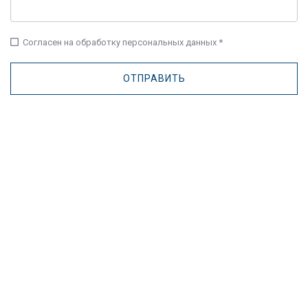
check_box_outline_blank
Согласен на обработку персональных данных *