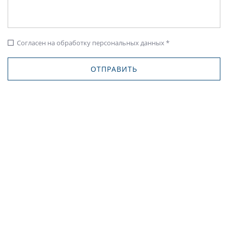
Согласен на обработку персональных данных *
check_box_outline_blank