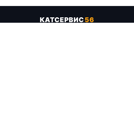
КАТСЕРВИС
56
Услуги
Цены
Бренды
Каталог ТТХ
Отзывы
О компании
Контакты
Карта сайта
+7 (961) 929-19-68
Заказать обратный звонок
ОПЛАТА В СЕРВИСЕ
МИР
VISA
MC
СБП
МЫ В СОЦСЕТЯХ
МЕССЕНДЖЕРЫ