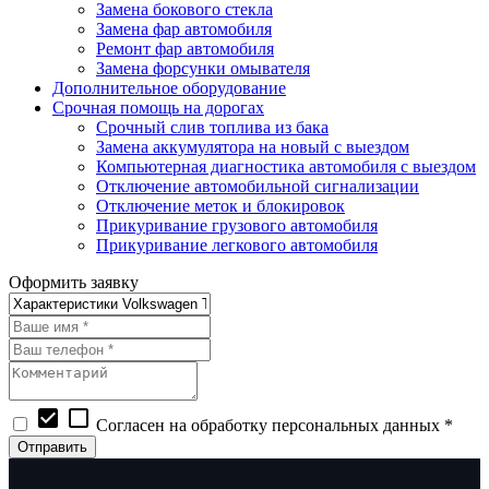
Замена бокового стекла
Замена фар автомобиля
Ремонт фар автомобиля
Замена форсунки омывателя
Дополнительное оборудование
Срочная помощь на дорогах
Срочный слив топлива из бака
Замена аккумулятора на новый с выездом
Компьютерная диагностика автомобиля с выездом
Отключение автомобильной сигнализации
Отключение меток и блокировок
Прикуривание грузового автомобиля
Прикуривание легкового автомобиля
Оформить заявку
check_box
check_box_outline_blank
Согласен на обработку персональных данных *