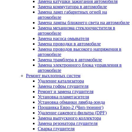
Замена катушки зажигания автомобиля
Замена коммутатора в автомобиле
Замена ламп габаритных огней на
автомобиле
Замена лампы ближнего света на автомобиле
Замена механизма стеклоочистителя в
автомобиле
Замена насоса омывателя
Замена проводки в автомобиле
Замена проводов высокого напряжения в
автомобиле
Замена трамблера в автомобиле
Замена электронного блока управления в
автомобиле
Ремонт выхлопных систем
Удаление катализатора
Замена гофры глушителя
Ремонт и замена глушителя
Установка пламегасителя
Установка обманки лямбда-зонда
Прошивка Евро-2 (Чип-тюнинг)
Удаление сажевого фильтра (DPF)
Замена выпускного коллектора
Замена резонатора глушителя
Сварка глушителя