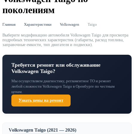
поколениям
Главная
Характеристики
Volkswagen
Taigo
Выберите модификацию автомобиля Volkswagen Taigo для просмотра
подробных технических характеристик (габариты, расход топлива,
заправочные емкости, тип двигателя и подвески).
Требуется ремонт или обслуживание
Volkswagen Taigo?
Мы осуществляем диагностику, регламентное ТО и ремонт
любой сложности Volkswagen Taigo в Оренбурге по честным
ценам.
Узнать цены на ремонт
Volkswagen Taigo (2021 — 2026)