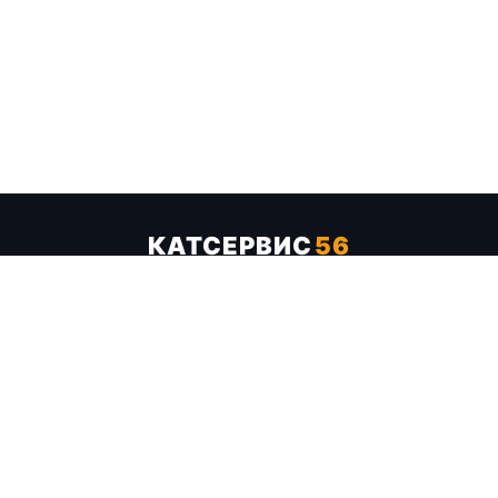
КАТСЕРВИС
56
Услуги
Цены
Бренды
Каталог ТТХ
Отзывы
О компании
Контакты
Карта сайта
+7 (961) 929-19-68
Заказать обратный звонок
ОПЛАТА В СЕРВИСЕ
МИР
VISA
MC
СБП