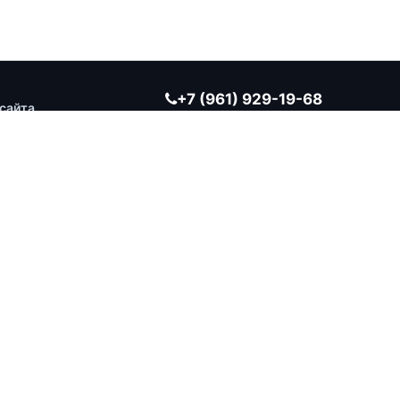
+7 (961) 929-19-68
сайта
Заказать обратный звонок
ВРЕМЯ РАБОТЫ
Ежедневно 10:00 — 19:00
г. Оренбург, ул. Берёзка, д. 20, корп. 2
Работает на технологиях:
OrenZeN