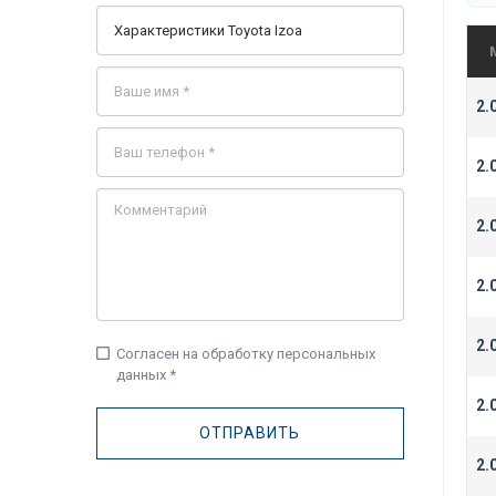
2.
2.
2.
2.
2.
check_box_outline_blank
Согласен на обработку персональных
данных *
2.
2.