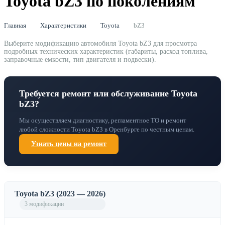
Toyota bZ3 по поколениям
Главная
Характеристики
Toyota
bZ3
Выберите модификацию автомобиля Toyota bZ3 для просмотра
подробных технических характеристик (габариты, расход топлива,
заправочные емкости, тип двигателя и подвески).
Требуется ремонт или обслуживание Toyota
bZ3?
Мы осуществляем диагностику, регламентное ТО и ремонт
любой сложности Toyota bZ3 в Оренбурге по честным ценам.
Узнать цены на ремонт
Toyota bZ3 (2023 — 2026)
3 модификации