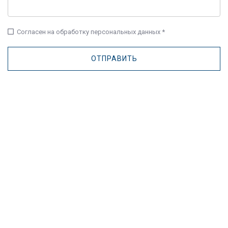
check_box_outline_blank
Согласен на обработку персональных данных *