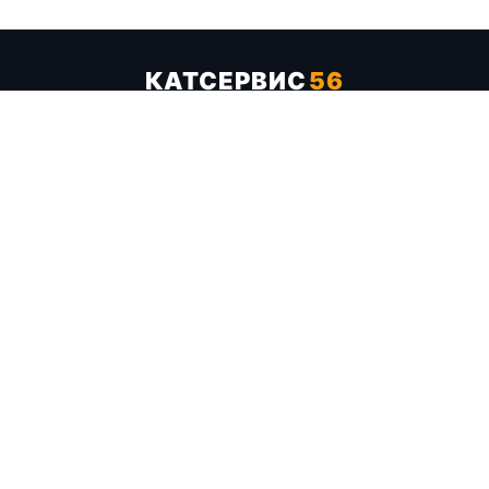
КАТСЕРВИС
56
Услуги
Цены
Бренды
Каталог ТТХ
Отзывы
О компании
Контакты
Карта сайта
+7 (961) 929-19-68
Заказать обратный звонок
ОПЛАТА В СЕРВИСЕ
МИР
VISA
MC
СБП
МЫ В СОЦСЕТЯХ
МЕССЕНДЖЕРЫ