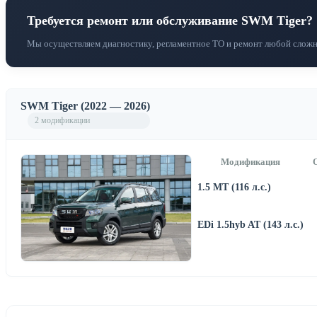
Требуется ремонт или обслуживание SWM Tiger?
Мы осуществляем диагностику, регламентное ТО и ремонт любой сложн
SWM Tiger (2022 — 2026)
2 модификации
Модификация
1.5 MT (116 л.с.)
EDi 1.5hyb AT (143 л.с.)