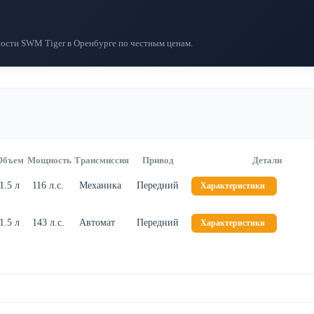
ости SWM Tiger в Оренбурге по честным ценам.
Объем
Мощность
Трансмиссия
Привод
Детали
1.5 л
116 л.с.
Механика
Передний
Характеристики
1.5 л
143 л.с.
Автомат
Передний
Характеристики