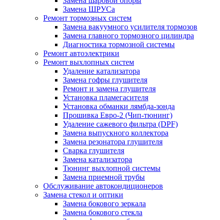
Замена шаровой опоры
Замена ШРУСа
Ремонт тормозных систем
Замена вакуумного усилителя тормозов
Замена главного тормозного цилиндра
Диагностика тормозной системы
Ремонт автоэлектрики
Ремонт выхлопных систем
Удаление катализатора
Замена гофры глушителя
Ремонт и замена глушителя
Установка пламегасителя
Установка обманки лямбда-зонда
Прошивка Евро-2 (Чип-тюнинг)
Удаление сажевого фильтра (DPF)
Замена выпускного коллектора
Замена резонатора глушителя
Сварка глушителя
Замена катализатора
Тюнинг выхлопной системы
Замена приемной трубы
Обслуживание автокондиционеров
Замена стекол и оптики
Замена бокового зеркала
Замена бокового стекла