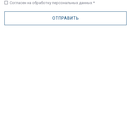
check_box_outline_blank
Согласен на обработку персональных данных *