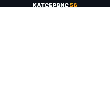
КАТСЕРВИС
56
Услуги
Цены
Бренды
Каталог ТТХ
Отзывы
О компании
Контакты
Карта сайта
+7 (961) 929-19-68
Заказать обратный звонок
ОПЛАТА В СЕРВИСЕ
МИР
VISA
MC
СБП
МЫ В СОЦСЕТЯХ
МЕССЕНДЖЕРЫ
Telegram