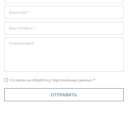
Согласен на обработку персональных данных *
check_box_outline_blank