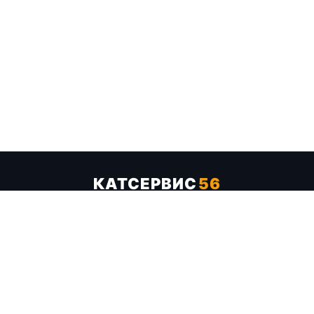
КАТСЕРВИС
56
Услуги
Цены
Бренды
Каталог ТТХ
Отзывы
О компании
Контакты
Карта сайта
+7 (961) 929-19-68
Заказать обратный звонок
ОПЛАТА В СЕРВИСЕ