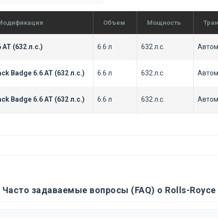
Модификация
Объем
Мощность
Тра
6 AT (632 л.с.)
6.6 л
632 л.с.
Автом
ack Badge 6.6 AT (632 л.с.)
6.6 л
632 л.с.
Автом
ack Badge 6.6 AT (632 л.с.)
6.6 л
632 л.с.
Автом
Часто задаваемые вопросы (FAQ) о Rolls-Royce 