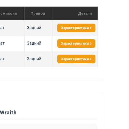
нсмиссия
Привод
Детали
ат
Задний
Характеристики
ат
Задний
Характеристики
ат
Задний
Характеристики
Wraith