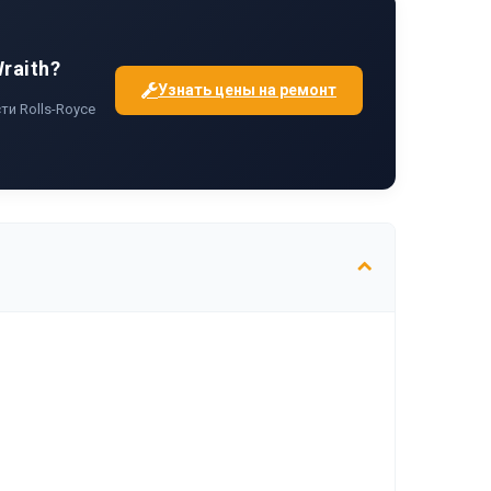
raith?
Узнать цены на ремонт
и Rolls-Royce