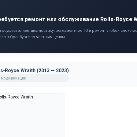
ребуется ремонт или обслуживание Rolls-Royce W
 осуществляем диагностику, регламентное ТО и ремонт любой сложност
aith в Оренбурге по честным ценам.
ls-Royce Wraith (2013 — 2023)
 модификации