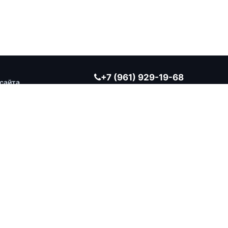
+7 (961) 929-19-68
сайта
Заказать обратный звонок
ВРЕМЯ РАБОТЫ
Ежедневно 10:00 — 19:00
г. Оренбург, ул. Берёзка, д. 20, корп. 2