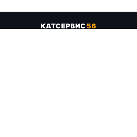
КАТСЕРВИС
56
Услуги
Цены
Бренды
Каталог ТТХ
Отзывы
О компании
Контакты
Карта сайта
+7 (961) 929-19-68
Заказать обратный звонок
ОПЛАТА В СЕРВИСЕ
МИР
VISA
MC
СБП
МЫ В СОЦСЕТЯХ