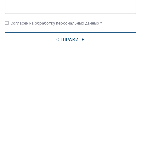
check_box_outline_blank
Согласен на обработку персональных данных *