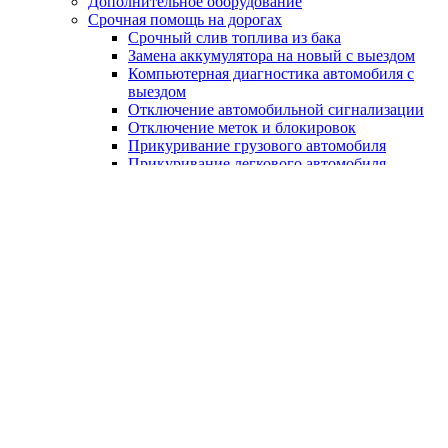
Дополнительное оборудование
Срочная помощь на дорогах
Срочный слив топлива из бака
Замена аккумулятора на новый с выездом
Компьютерная диагностика автомобиля с
выездом
Отключение автомобильной сигнализации
Отключение меток и блокировок
Прикуривание грузового автомобиля
Прикуривание легкового автомобиля
Цены
Бренды
Каталог ТТХ
Отзывы
О компании
Контакты
Технические характеристики
Renault Megane RS по
поколениям
Главная
Характеристики
Renault
Megane RS