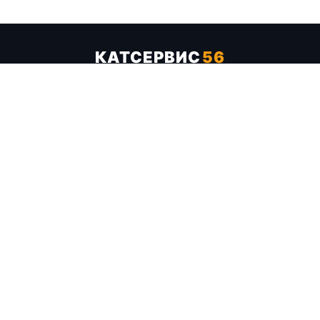
КАТСЕРВИС
56
Услуги
Цены
Бренды
Каталог ТТХ
Отзывы
О компании
Контакты
Карта сайта
+7 (961) 929-19-68
Заказать обратный звонок
ОПЛАТА В СЕРВИСЕ
МИР
VISA
MC
СБП
МЫ В СОЦСЕТЯХ
МЕССЕНДЖЕРЫ