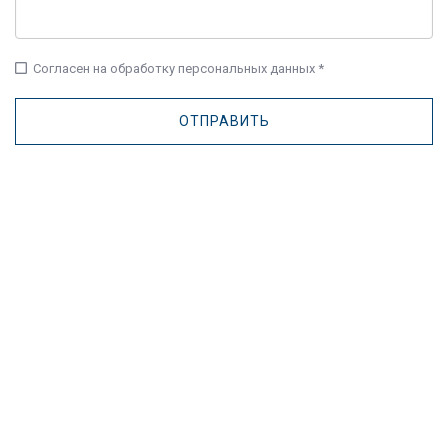
check_box_outline_blank
Согласен на обработку персональных данных *