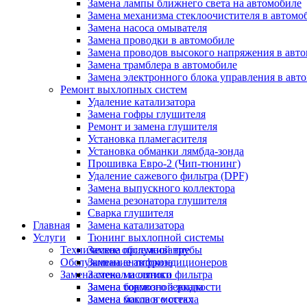
Замена лампы ближнего света на автомобиле
Замена механизма стеклоочистителя в автомо
Замена насоса омывателя
Замена проводки в автомобиле
Замена проводов высокого напряжения в авт
Замена трамблера в автомобиле
Замена электронного блока управления в авт
Ремонт выхлопных систем
Удаление катализатора
Замена гофры глушителя
Ремонт и замена глушителя
Установка пламегасителя
Установка обманки лямбда-зонда
Прошивка Евро-2 (Чип-тюнинг)
Удаление сажевого фильтра (DPF)
Замена выпускного коллектора
Замена резонатора глушителя
Сварка глушителя
Главная
Замена катализатора
Услуги
Тюнинг выхлопной системы
Техническое обслуживание
Замена приемной трубы
Обслуживание автокондиционеров
Замена антифриза
Замена стекол и оптики
Замена масляного фильтра
Замена бокового зеркала
Замена тормозной жидкости
Замена бокового стекла
Замена масла в мостах