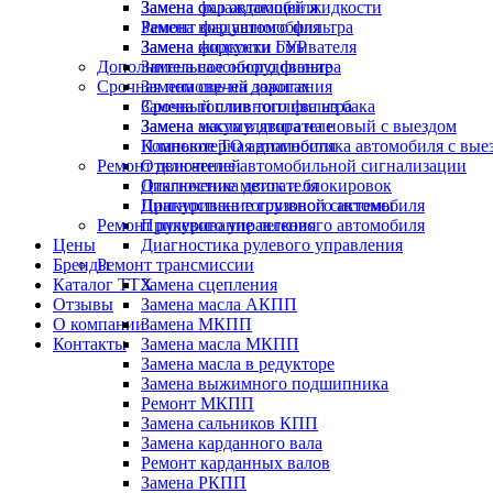
Замена фар автомобиля
Замена охлаждающей жидкости
Ремонт фар автомобиля
Замена воздушного фильтра
Замена форсунки омывателя
Замена жидкости ГУР
Дополнительное оборудование
Замена салонного фильтра
Срочная помощь на дорогах
Замена свечей зажигания
Срочный слив топлива из бака
Замена топливного фильтра
Замена аккумулятора на новый с выездом
Замена масла в двигателе
Компьютерная диагностика автомобиля с вые
Плановое ТО автомобиля
Ремонт двигателей
Отключение автомобильной сигнализации
Отключение меток и блокировок
Диагностика двигателя
Прикуривание грузового автомобиля
Диагностика топливной системы
Ремонт рулевого управления
Прикуривание легкового автомобиля
Цены
Диагностика рулевого управления
Бренды
Ремонт трансмиссии
Каталог ТТХ
Замена сцепления
Отзывы
Замена масла АКПП
О компании
Замена МКПП
Контакты
Замена масла МКПП
Замена масла в редукторе
Замена выжимного подшипника
Ремонт МКПП
Замена сальников КПП
Замена карданного вала
Ремонт карданных валов
Замена РКПП