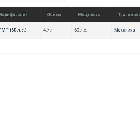
Модификация
Объем
Мощность
Трансмис
7 MT (60 л.с.)
4.7 л
60 л.с.
Механика