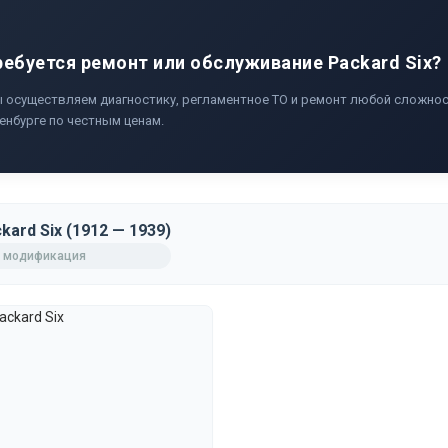
ребуется ремонт или обслуживание Packard Six?
 осуществляем диагностику, регламентное ТО и ремонт любой сложност
енбурге по честным ценам.
kard Six (1912 — 1939)
 модификация