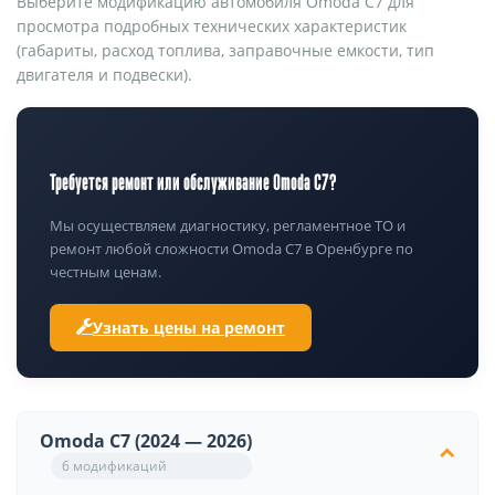
Выберите модификацию автомобиля Omoda C7 для
просмотра подробных технических характеристик
(габариты, расход топлива, заправочные емкости, тип
двигателя и подвески).
Требуется ремонт или обслуживание Omoda C7?
Мы осуществляем диагностику, регламентное ТО и
ремонт любой сложности Omoda C7 в Оренбурге по
честным ценам.
Узнать цены на ремонт
Omoda C7 (2024 — 2026)
6 модификаций