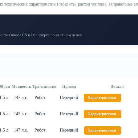
ехнических характеристик (габариты, расход топлива, заправочные емк
ости Omoda C5 в Оренбурге по честным ценам.
Объем
Мощность
Трансмиссия
Привод
Детали
1.5 л
147 л.с.
Робот
Передний
Характеристики
1.5 л
147 л.с.
Робот
Передний
Характеристики
1.5 л
147 л.с.
Робот
Передний
Характеристики