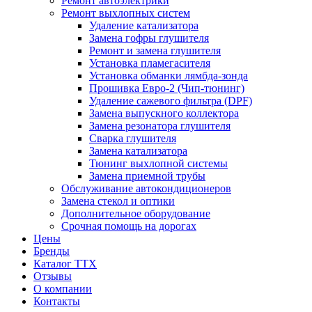
Ремонт автоэлектрики
Ремонт выхлопных систем
Удаление катализатора
Замена гофры глушителя
Ремонт и замена глушителя
Установка пламегасителя
Установка обманки лямбда-зонда
Прошивка Евро-2 (Чип-тюнинг)
Удаление сажевого фильтра (DPF)
Замена выпускного коллектора
Замена резонатора глушителя
Сварка глушителя
Замена катализатора
Тюнинг выхлопной системы
Замена приемной трубы
Обслуживание автокондиционеров
Замена стекол и оптики
Дополнительное оборудование
Срочная помощь на дорогах
Цены
Бренды
Каталог ТТХ
Отзывы
О компании
Контакты