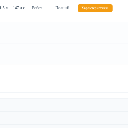
1.5 л
147 л.с.
Робот
Полный
Характеристики