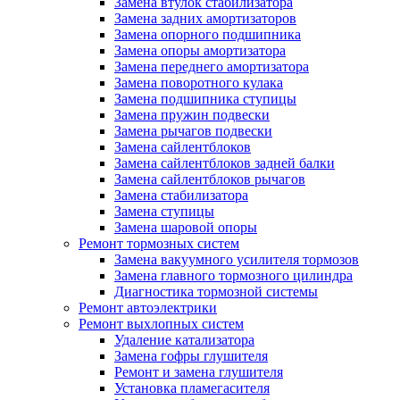
Замена втулок стабилизатора
Замена задних амортизаторов
Замена опорного подшипника
Замена опоры амортизатора
Замена переднего амортизатора
Замена поворотного кулака
Замена подшипника ступицы
Замена пружин подвески
Замена рычагов подвески
Замена сайлентблоков
Замена сайлентблоков задней балки
Замена сайлентблоков рычагов
Замена стабилизатора
Замена ступицы
Замена шаровой опоры
Ремонт тормозных систем
Замена вакуумного усилителя тормозов
Замена главного тормозного цилиндра
Диагностика тормозной системы
Ремонт автоэлектрики
Ремонт выхлопных систем
Удаление катализатора
Замена гофры глушителя
Ремонт и замена глушителя
Установка пламегасителя