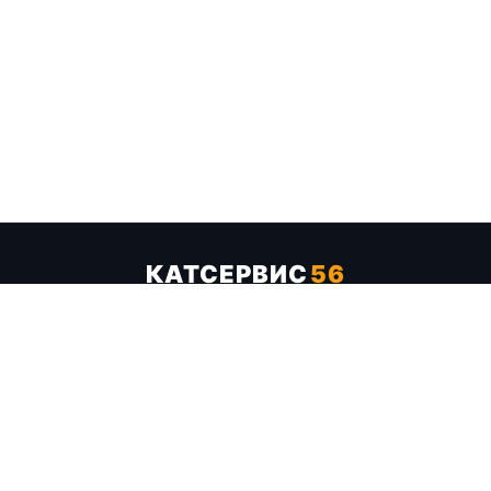
КАТСЕРВИС
56
Услуги
Цены
Бренды
Каталог ТТХ
Отзывы
О компании
Контакты
Карта сайта
+7 (961) 929-19-68
Заказать обратный звонок
ОПЛАТА В СЕРВИСЕ