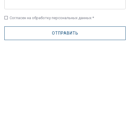
check_box_outline_blank
Согласен на обработку персональных данных *