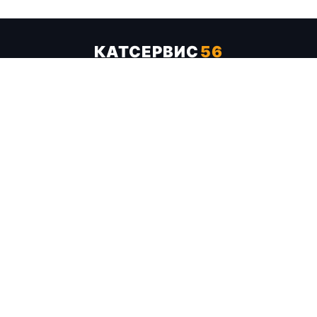
КАТСЕРВИС
56
Услуги
Цены
Бренды
Каталог ТТХ
Отзывы
О компании
Контакты
Карта сайта
+7 (961) 929-19-68
Заказать обратный звонок
ОПЛАТА В СЕРВИСЕ
МИР
VISA
MC
СБП
МЫ В СОЦСЕТЯХ
МЕССЕНДЖЕРЫ