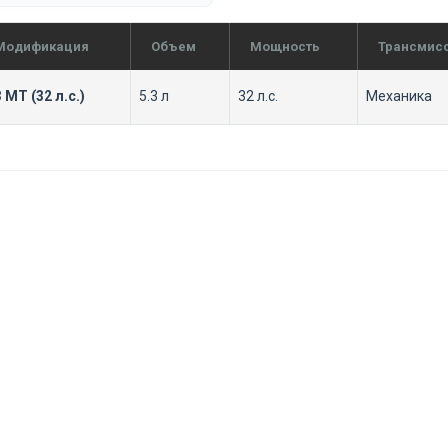
Модификация
Объем
Мощность
Трансмис
3 MT (32 л.с.)
5.3 л
32 л.с.
Механика