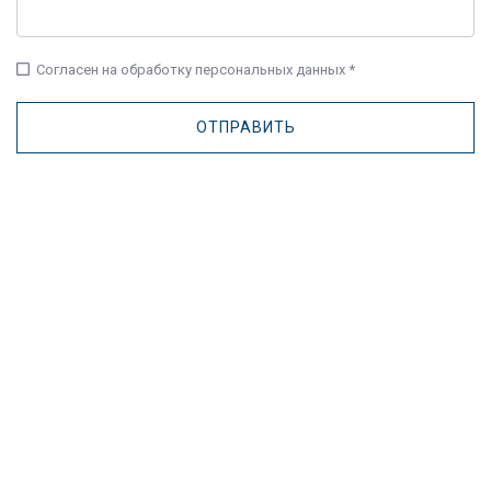
check_box_outline_blank
Согласен на обработку персональных данных *