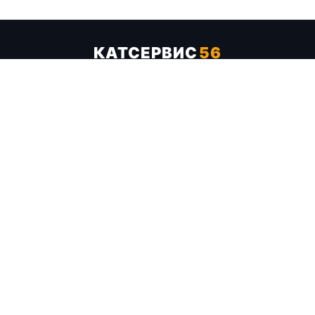
КАТСЕРВИС
56
Услуги
Цены
Бренды
Каталог ТТХ
Отзывы
О компании
Контакты
Карта сайта
+7 (961) 929-19-68
Заказать обратный звонок
ОПЛАТА В СЕРВИСЕ
МИР
VISA
MC
СБП
МЫ В СОЦСЕТЯХ
МЕССЕНДЖЕРЫ