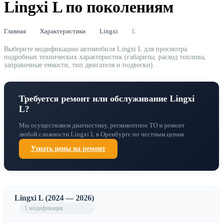
Lingxi L по поколениям
Главная
Характеристики
Lingxi
L
Выберите модификацию автомобиля Lingxi L для просмотра
подробных технических характеристик (габариты, расход топлива,
заправочные емкости, тип двигателя и подвески).
Требуется ремонт или обслуживание Lingxi
L?
Мы осуществляем диагностику, регламентное ТО и ремонт
любой сложности Lingxi L в Оренбурге по честным ценам.
Узнать цены на ремонт
Lingxi L (2024 — 2026)
1 модификация