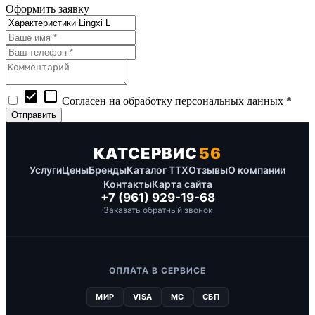
Оформить заявку
check_box
check_box_outline_blank
Согласен на обработку персональных данных *
КАТСЕРВИС
56
Услуги
Цены
Бренды
Каталог ТТХ
Отзывы
О компании
Контакты
Карта сайта
+7 (961) 929-19-68
Заказать обратный звонок
ОПЛАТА В СЕРВИСЕ
МИР
VISA
MC
СБП