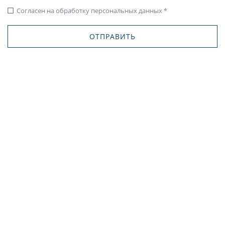
Согласен на обработку персональных данных *
check_box_outline_blank