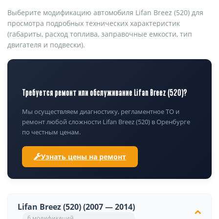
Выберите модификацию автомобиля Lifan Breez (520) для
просмотра подробных технических характеристик
(габариты, расход топлива, заправочные емкости, тип
двигателя и подвески).
Требуется ремонт или обслуживание Lifan Breez (520)?
Мы осуществляем диагностику, регламентное ТО и
ремонт любой сложности Lifan Breez (520) в Оренбурге
по честным ценам.
Узнать цены на ремонт
Lifan Breez (520) (2007 — 2014)
6 модификаций