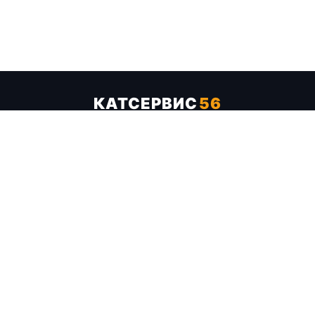
КАТСЕРВИС
56
Услуги
Цены
Бренды
Каталог ТТХ
Отзывы
О компании
Контакты
Карта сайта
+7 (961) 929-19-68
Заказать обратный звонок
ОПЛАТА В СЕРВИСЕ
МИР
VISA
MC
СБП
МЫ В СОЦСЕТЯХ