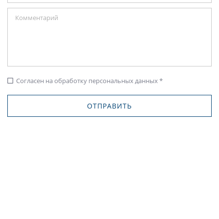
Согласен на обработку персональных данных *
check_box_outline_blank