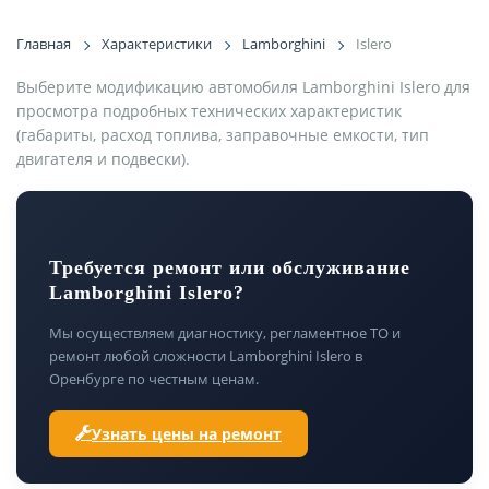
Главная
Характеристики
Lamborghini
Islero
Выберите модификацию автомобиля Lamborghini Islero для
просмотра подробных технических характеристик
(габариты, расход топлива, заправочные емкости, тип
двигателя и подвески).
Требуется ремонт или обслуживание
Lamborghini Islero?
Мы осуществляем диагностику, регламентное ТО и
ремонт любой сложности Lamborghini Islero в
Оренбурге по честным ценам.
Узнать цены на ремонт