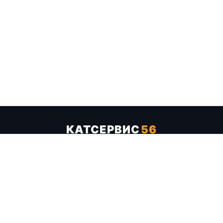
КАТСЕРВИС
56
Услуги
Цены
Бренды
Каталог ТТХ
Отзывы
О компании
Контакты
Карта сайта
+7 (961) 929-19-68
Заказать обратный звонок
ОПЛАТА В СЕРВИСЕ