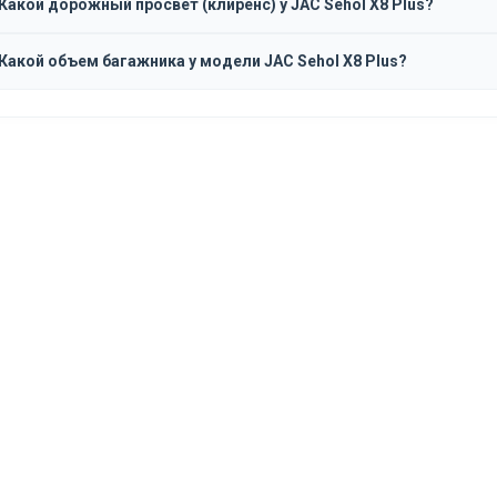
Какой дорожный просвет (клиренс) у JAC Sehol X8 Plus?
Какой объем багажника у модели JAC Sehol X8 Plus?