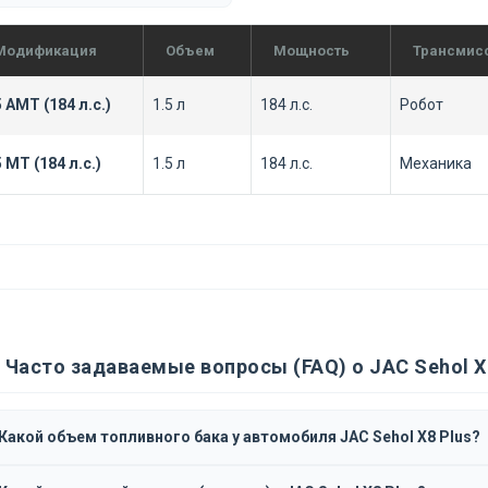
Модификация
Объем
Мощность
Трансмис
5 AMT (184 л.с.)
1.5 л
184 л.с.
Робот
5 MT (184 л.с.)
1.5 л
184 л.с.
Механика
Часто задаваемые вопросы (FAQ) о JAC Sehol X
Какой объем топливного бака у автомобиля JAC Sehol X8 Plus?