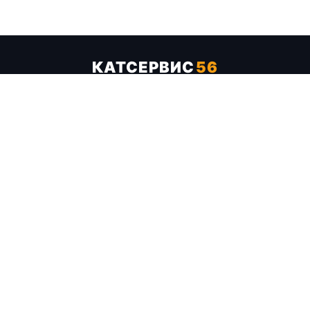
КАТСЕРВИС
56
Услуги
Цены
Бренды
Каталог ТТХ
Отзывы
О компании
Контакты
Карта сайта
+7 (961) 929-19-68
Заказать обратный звонок
ОПЛАТА В СЕРВИСЕ
МИР
VISA
MC
СБП
МЫ В СОЦСЕТЯХ
МЕССЕНДЖЕРЫ