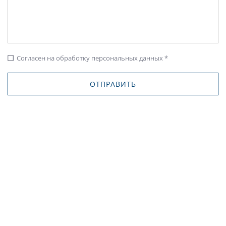
Согласен на обработку персональных данных *
check_box_outline_blank