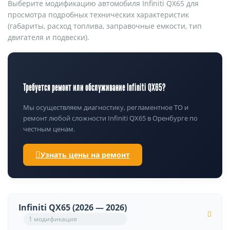
Выберите модификацию автомобиля Infiniti QX65 для
просмотра подробных технических характеристик
(габариты, расход топлива, заправочные емкости, тип
двигателя и подвески).
Требуется ремонт или обслуживание Infiniti QX65?
Мы осуществляем диагностику, регламентное ТО и
ремонт любой сложности Infiniti QX65 в Оренбурге по
честным ценам.
Узнать цены на ремонт
Infiniti QX65 (2026 — 2026)
1 модификация