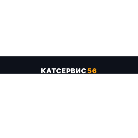
КАТСЕРВИС
56
Услуги
Цены
Бренды
Каталог ТТХ
Отзывы
О компании
Контакты
Карта сайта
+7 (961) 929-19-68
Заказать обратный звонок
ОПЛАТА В СЕРВИСЕ