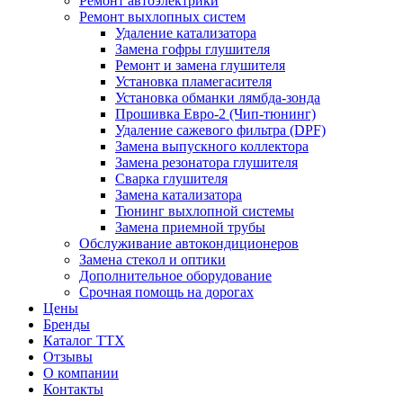
Ремонт автоэлектрики
Ремонт выхлопных систем
Удаление катализатора
Замена гофры глушителя
Ремонт и замена глушителя
Установка пламегасителя
Установка обманки лямбда-зонда
Прошивка Евро-2 (Чип-тюнинг)
Удаление сажевого фильтра (DPF)
Замена выпускного коллектора
Замена резонатора глушителя
Сварка глушителя
Замена катализатора
Тюнинг выхлопной системы
Замена приемной трубы
Обслуживание автокондиционеров
Замена стекол и оптики
Дополнительное оборудование
Срочная помощь на дорогах
Цены
Бренды
Каталог ТТХ
Отзывы
О компании
Контакты