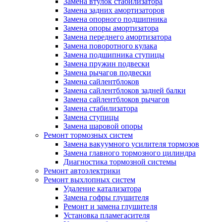
Замена втулок стабилизатора
Замена задних амортизаторов
Замена опорного подшипника
Замена опоры амортизатора
Замена переднего амортизатора
Замена поворотного кулака
Замена подшипника ступицы
Замена пружин подвески
Замена рычагов подвески
Замена сайлентблоков
Замена сайлентблоков задней балки
Замена сайлентблоков рычагов
Замена стабилизатора
Замена ступицы
Замена шаровой опоры
Ремонт тормозных систем
Замена вакуумного усилителя тормозов
Замена главного тормозного цилиндра
Диагностика тормозной системы
Ремонт автоэлектрики
Ремонт выхлопных систем
Удаление катализатора
Замена гофры глушителя
Ремонт и замена глушителя
Установка пламегасителя