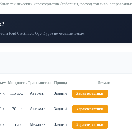
ных технических характеристик (габариты, расход топлива, заправочные 
e?
сти Ford Crestline в Оренбурге по честным ценам.
ъем
Мощность
Трансмиссия
Привод
Детали
7 л
115 л.с.
Автомат
Задний
Характеристики
9 л
130 л.с.
Автомат
Задний
Характеристики
7 л
115 л.с.
Механика
Задний
Характеристики