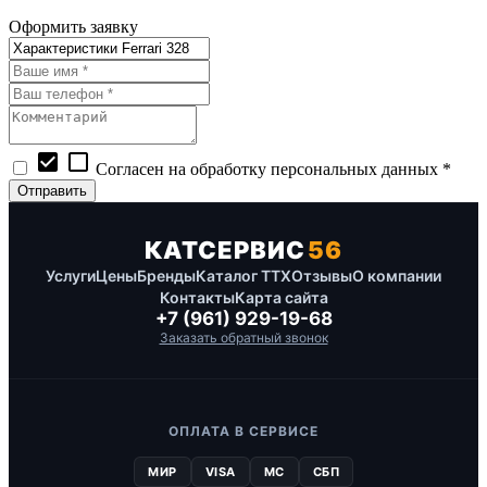
Оформить заявку
check_box
check_box_outline_blank
Согласен на обработку персональных данных *
КАТСЕРВИС
56
Услуги
Цены
Бренды
Каталог ТТХ
Отзывы
О компании
Контакты
Карта сайта
+7 (961) 929-19-68
Заказать обратный звонок
ОПЛАТА В СЕРВИСЕ
МИР
VISA
MC
СБП