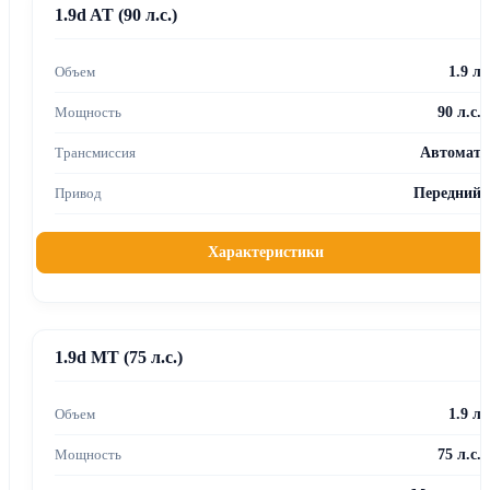
1.9d AT (90 л.с.)
1.9 л
90 л.с.
Автомат
Передний
Характеристики
1.9d MT (75 л.с.)
1.9 л
75 л.с.