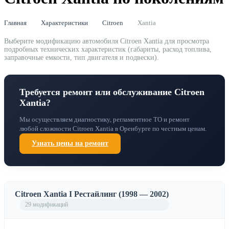
Главная
Характеристики
Citroen
Xantia
Выберите модификацию автомобиля Citroen Xantia для просмотра
подробных технических характеристик (габариты, расход топлива,
заправочные емкости, тип двигателя и подвески).
Требуется ремонт или обслуживание Citroen
Xantia?
Мы осуществляем диагностику, регламентное ТО и ремонт
любой сложности Citroen Xantia в Оренбурге по честным ценам.
Узнать цены на ремонт
Citroen Xantia I Рестайлинг (1998 — 2002)
29 модификаций