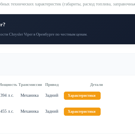
ных технических характеристик (габариты, расход топлива, заправочные
er?
сти Chrysler Viper в Оренбурге по честным ценам.
Мощность
Трансмиссия
Привод
Детали
394 л.с.
Механика
Задний
Характеристики
455 л.с.
Механика
Задний
Характеристики