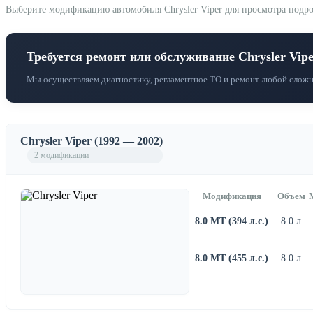
Выберите модификацию автомобиля Chrysler Viper для просмотра подроб
Требуется ремонт или обслуживание Chrysler Vip
Мы осуществляем диагностику, регламентное ТО и ремонт любой сложно
Chrysler Viper (1992 — 2002)
2 модификации
Модификация
Объем
8.0 MT (394 л.с.)
8.0 л
8.0 MT (455 л.с.)
8.0 л