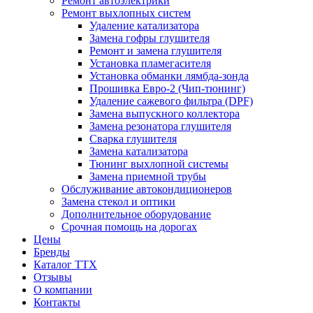
Ремонт автоэлектрики
Ремонт выхлопных систем
Удаление катализатора
Замена гофры глушителя
Ремонт и замена глушителя
Установка пламегасителя
Установка обманки лямбда-зонда
Прошивка Евро-2 (Чип-тюнинг)
Удаление сажевого фильтра (DPF)
Замена выпускного коллектора
Замена резонатора глушителя
Сварка глушителя
Замена катализатора
Тюнинг выхлопной системы
Замена приемной трубы
Обслуживание автокондиционеров
Замена стекол и оптики
Дополнительное оборудование
Срочная помощь на дорогах
Цены
Бренды
Каталог ТТХ
Отзывы
О компании
Контакты