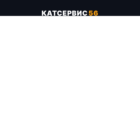
КАТСЕРВИС
56
Услуги
Цены
Бренды
Каталог ТТХ
Отзывы
О компании
Контакты
Карта сайта
+7 (961) 929-19-68
Заказать обратный звонок
ОПЛАТА В СЕРВИСЕ
МИР
VISA
MC
СБП
МЫ В СОЦСЕТЯХ
МЕССЕНДЖЕРЫ