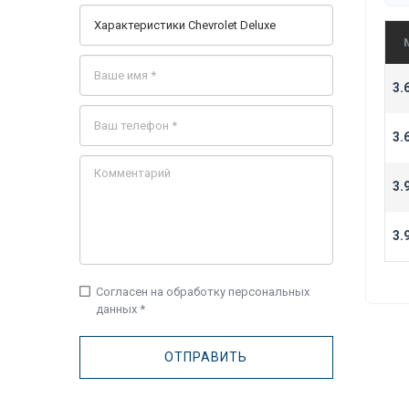
3.
3.
3.
3.
check_box_outline_blank
Согласен на обработку персональных
данных *