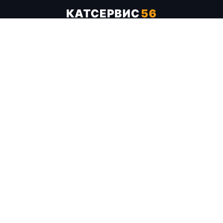
КАТСЕРВИС
56
Услуги
Цены
Бренды
Каталог ТТХ
Отзывы
О компании
Контакты
Карта сайта
+7 (961) 929-19-68
Заказать обратный звонок
ОПЛАТА В СЕРВИСЕ
МИР
VISA
MC
СБП
МЫ В СОЦСЕТЯХ
МЕССЕНДЖЕРЫ
Telegram