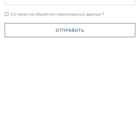
Согласен на обработку персональных данных *
check_box_outline_blank