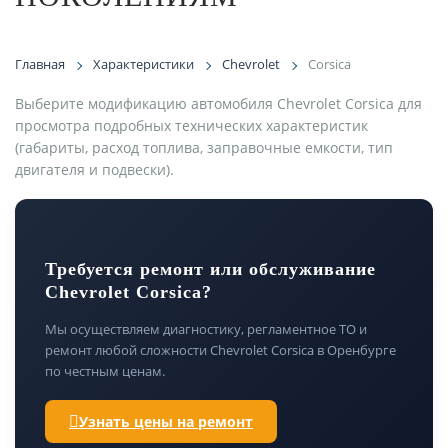
Главная
Характеристики
Chevrolet
Corsica
Выберите модификацию автомобиля Chevrolet Corsica для
просмотра подробных технических характеристик
(габариты, расход топлива, заправочные емкости, тип
двигателя и подвески).
Требуется ремонт или обслуживание
Chevrolet Corsica?
Мы осуществляем диагностику, регламентное ТО и
ремонт любой сложности Chevrolet Corsica в Оренбурге
по честным ценам.
Узнать цены на ремонт