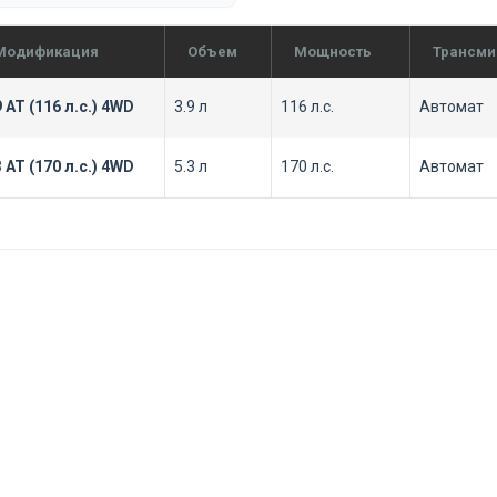
Модификация
Объем
Мощность
Трансми
9 AT (116 л.с.) 4WD
3.9 л
116 л.с.
Автомат
3 AT (170 л.с.) 4WD
5.3 л
170 л.с.
Автомат