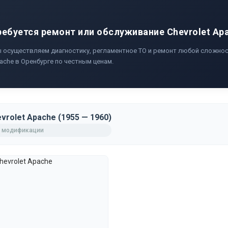
ребуется ремонт или обслуживание Chevrolet Ap
 осуществляем диагностику, регламентное ТО и ремонт любой сложност
ache в Оренбурге по честным ценам.
vrolet Apache (1955 — 1960)
 модификации