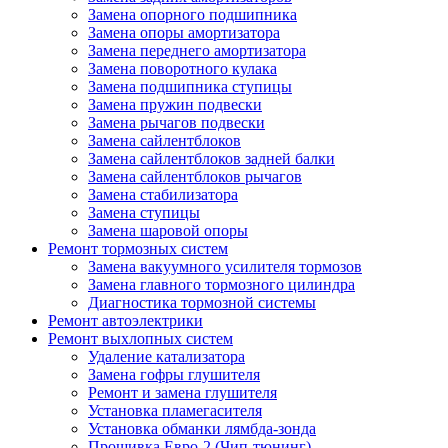
Замена опорного подшипника
Замена опоры амортизатора
Замена переднего амортизатора
Замена поворотного кулака
Замена подшипника ступицы
Замена пружин подвески
Замена рычагов подвески
Замена сайлентблоков
Замена сайлентблоков задней балки
Замена сайлентблоков рычагов
Замена стабилизатора
Замена ступицы
Замена шаровой опоры
Ремонт тормозных систем
Замена вакуумного усилителя тормозов
Замена главного тормозного цилиндра
Диагностика тормозной системы
Ремонт автоэлектрики
Ремонт выхлопных систем
Удаление катализатора
Замена гофры глушителя
Ремонт и замена глушителя
Установка пламегасителя
Установка обманки лямбда-зонда
Прошивка Евро-2 (Чип-тюнинг)