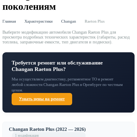
поколениям
Главная
Характеристики
Changan
Raeton Plus
Выберите модификацию автомобиля Changan Raeton Plus для
просмотра подробных технических характеристик (габариты, расход
топлива, заправочные емкости, тип двигателя и подвески).
Требуется ремонт или обслуживание
Changan Raeton Plus?
Мы осуществляем диагностику, регламентное ТО и ремонт
любой сложности Changan Raeton Plus в Оренбурге по честным
ценам.
Узнать цены на ремонт
Changan Raeton Plus (2022 — 2026)
1 модификация